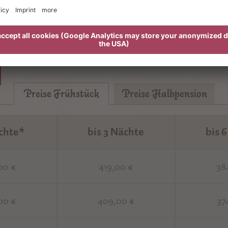
 Sparangebot
Zum Vort
Preise Frühstück
Preise Halbpension
ächte*
bis 3 Nächte
bis 
00 €
419,00 €
38
00 €
409,00 €
37