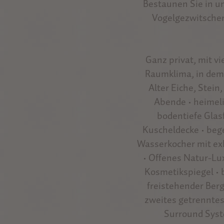
Bestaunen Sie in u
Vogelgezwitscher
Ganz privat, mit v
Raumklima, in dem 
Alter Eiche, Stein
Abende • heimel
bodentiefe Glas
Kuscheldecke • beg
Wasserkocher mit exk
• Offenes Natur-L
Kosmetikspiegel •
freistehender Berg
zweites getrenntes
Surround Syst