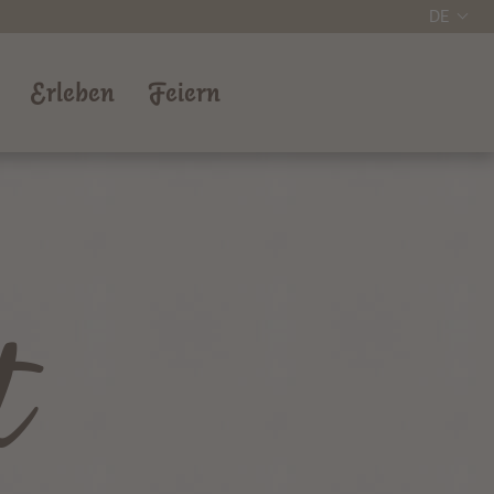
DE
Erleben
Feiern
t