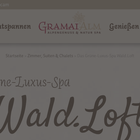
bcam
ntspannen
Genießen
Startseite
>
Zimmer, Suiten & Chalets
>
Das Grüne-Luxus-Spa Wald.Loft
ne-Luxus-Spa
Wald.Lof