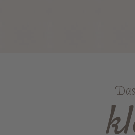
Das 
k