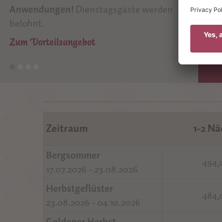
Top Angebote
Zum
pro Person von unserem
Wunschzettel
.
Zum Vorteilsangebot
Zeitraum
1-2 N
Bergsommer
494,
17.07.2026 - 23.08.2026
Herbstgeflüster
484,
23.08.2026 - 04.10.2026
Goldener Herbst