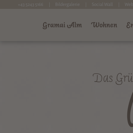
+43 5243 5166
Bildergalerie
Social Wall
We
Gramai Alm
Wohnen
E
Das Grü