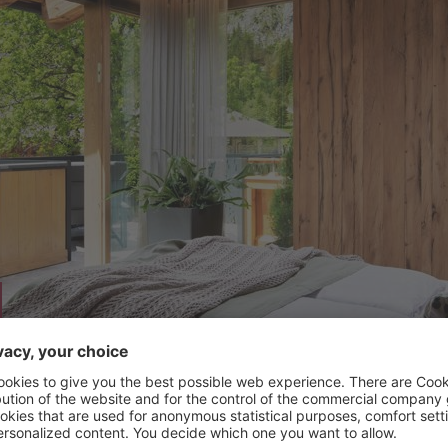
milienSpar-Wochen
Freund
Stamm
04. – 05.07.2026 und 04.10. – 08.11.2026
ergünstiges Familienangebot und
04.07. – 
ren Sie bis zu € 45,00 pro Kind/Tag!
10% Prei
20% spa