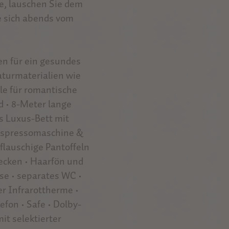
e, lauschen Sie dem
e sich abends vom
en für ein gesundes
aturmaterialien wie
lle für romantische
 • 8-Meter lange
s Luxus-Bett mit
 Espressomaschine &
flauschige Pantoffeln
cken • Haarfön und
e • separates WC •
er Infrarottherme •
fon • Safe • Dolby-
t selektierter