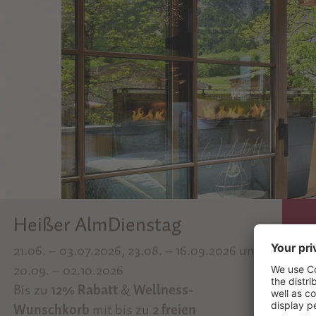
Herbstzuckerl
Fa
04.10. – 08.11.2026
24.
Gratisurlaubstag & Wunschzettel!
Sie
Sup
bekommen bis zu
einem Urlaubstag
von
Spa
uns
geschenkt
und bis zu
2 freie Wünsche