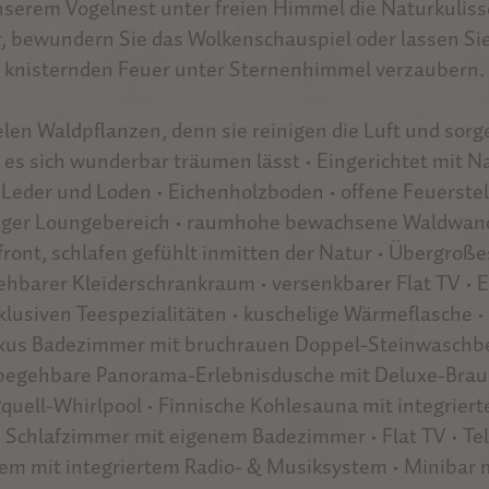
nserem Vogelnest unter freien Himmel die Naturkuliss
, bewundern Sie das Wolkenschauspiel oder lassen Si
knisternden Feuer unter Sternenhimmel verzaubern.
ielen Waldpflanzen, denn sie reinigen die Luft und sorg
es sich wunderbar träumen lässt • Eingerichtet mit N
, Leder und Loden • Eichenholzboden • offene Feuerste
iger Loungebereich • raumhohe bewachsene Waldwand
front, schlafen gefühlt inmitten der Natur • Übergroße
ehbarer Kleiderschrankraum • versenkbarer Flat TV •
lusiven Teespezialitäten • kuschelige Wärmeflasche • 
uxus Badezimmer mit bruchrauen Doppel-Steinwaschbe
 begehbare Panorama-Erlebnisdusche mit Deluxe-Braus
quell-Whirlpool • Finnische Kohlesauna mit integriert
 Schlafzimmer mit eigenem Badezimmer • Flat TV • Tele
em mit integriertem Radio- & Musiksystem • Minibar mi