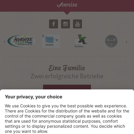
Anreise
‹
›
Eine Familie
Zwei erfolgreiche Betriebe
©
2026
Gramai Alm